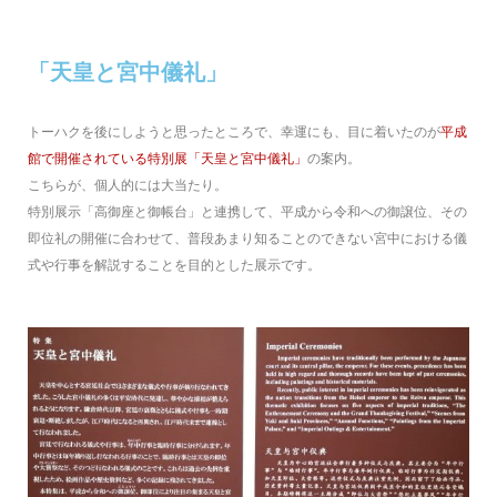
「天皇と宮中儀礼」
トーハクを後にしようと思ったところで、幸運にも、目に着いたのが
平成
館で開催されている特別展「天皇と宮中儀礼」
の案内。
こちらが、個人的には大当たり。
特別展示「高御座と御帳台」と連携して、平成から令和への御譲位、その
即位礼の開催に合わせて、普段あまり知ることのできない宮中における儀
式や行事を解説することを目的とした展示です。