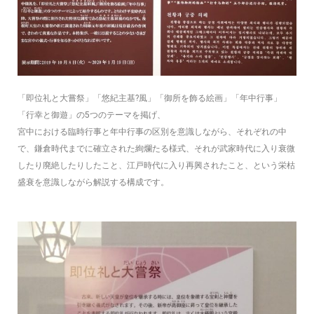
「即位礼と大嘗祭」「悠紀主基?風」「御所を飾る絵画」「年中行事」
「行幸と御遊」の5つのテーマを掲げ、
宮中における臨時行事と年中行事の区別を意識しながら、それぞれの中
で、鎌倉時代までに確立された絢爛たる様式、それが武家時代に入り衰微
したり廃絶したりしたこと、江戸時代に入り再興されたこと、という栄枯
盛衰を意識しながら解説する構成です。