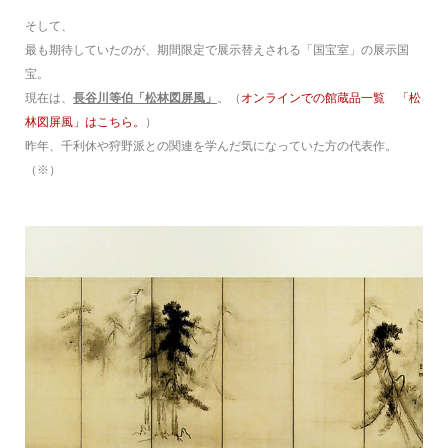
そして、
最も期待していたのが、期間限定で展示替えされる「国宝室」の展示国
宝。
現在は、
長谷川等伯「松林図屏風」
。（
オンラインでの館蔵品一覧 「松
林図屏風」はこちら。
）
昨年、千利休や狩野派との関連を学んだ気になっていた方の代表作。
（※）