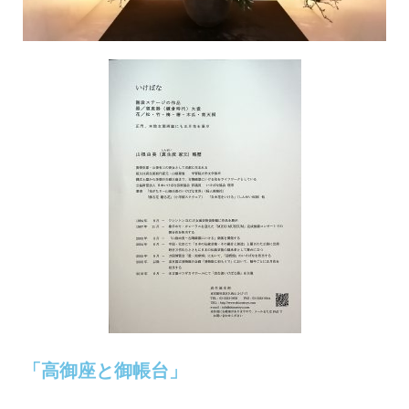
「高御座と御帳台」