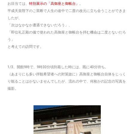
お目当ては、
特別展示の「高御座と御帳台」
。
平成天皇陛下のご英断で人生の途中で二度の改元に立ち会うことができま
したが、
「次はなかなか遭遇できないだろう」、
「即位礼正殿の儀で使われた高御座と御帳台を拝む機会は二度とないだろ
う」
と考えての訪問です。
1/3、開館9時で、9時30分頃到着した時には、既に40分待ち。
（あまりにも多い拝観希望者への対策故に）高御座と御帳台自体をじっく
り観ることはかないませんでしたが、流れの中で、何枚かの記念の写真を
撮影。