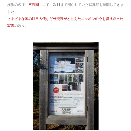
横浜の名渓「
三渓園
」にて、2/11まで開かれていた写真展を訪問してきま
した。
さまざまな国の駐日大使など外交官がとらえたニッポンの今を切り取った
写真
の数々。