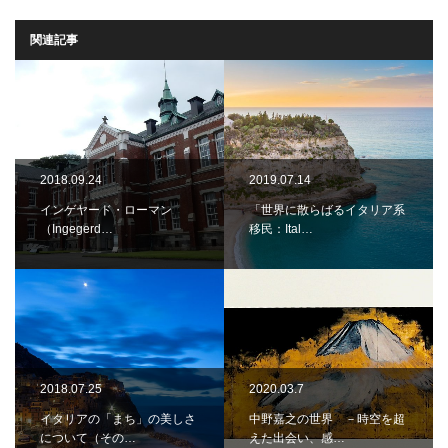
関連記事
2018.09.24
2019.07.14
インゲヤード・ローマン
「世界に散らばるイタリア系
（Ingegerd…
移民：Ital…
2018.07.25
2020.03.7
イタリアの「まち」の美しさ
中野嘉之の世界 －時空を超
について（その…
えた出会い、感…