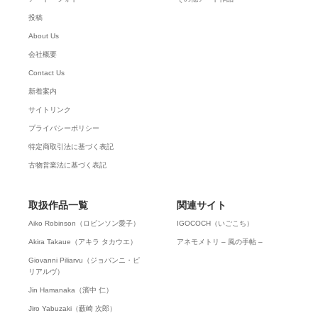
投稿
About Us
会社概要
Contact Us
新着案内
サイトリンク
プライバシーポリシー
特定商取引法に基づく表記
古物営業法に基づく表記
取扱作品一覧
関連サイト
Aiko Robinson（ロビンソン愛子）
IGOCOCH（いごこち）
Akira Takaue（アキラ タカウエ）
アネモメトリ – 風の手帖 –
Giovanni Piliarvu（ジョバンニ・ピ
リアルヴ）
Jin Hamanaka（濱中 仁）
Jiro Yabuzaki（藪崎 次郎）