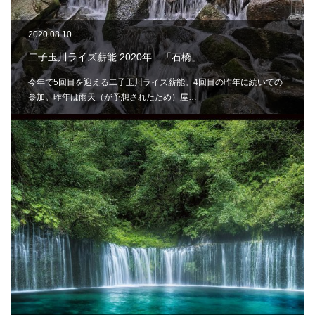
2020.08.10
二子玉川ライズ薪能 2020年 「石橋」
今年で5回目を迎える二子玉川ライズ薪能。4回目の昨年に続いての
参加。昨年は雨天（が予想されたため）屋…