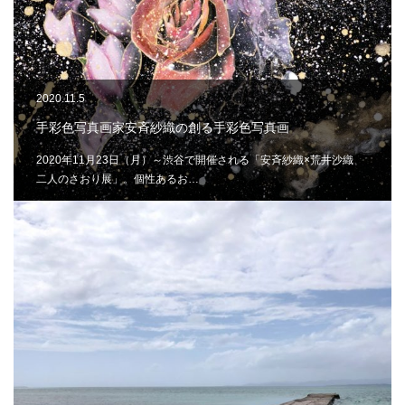
2020.11.5
手彩色写真画家安斉紗織の創る手彩色写真画
2020年11月23日（月）～渋谷で開催される「安斉紗織×荒井沙織
二人のさおり展」。個性あるお…