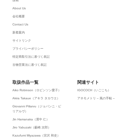
投稿
About Us
会社概要
Contact Us
新着案内
サイトリンク
プライバシーポリシー
特定商取引法に基づく表記
古物営業法に基づく表記
取扱作品一覧
関連サイト
Aiko Robinson（ロビンソン愛子）
IGOCOCH（いごこち）
Akira Takaue（アキラ タカウエ）
アネモメトリ – 風の手帖 –
Giovanni Piliarvu（ジョバンニ・ピ
リアルヴ）
Jin Hamanaka（濱中 仁）
Jiro Yabuzaki（藪崎 次郎）
Kazufumi Miyazawa（宮沢 和史）