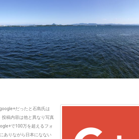
ogle+だったと石島氏は
者・投稿内容は他と異なり写真
le+で100万を超えるフォ
にありながら日本になない