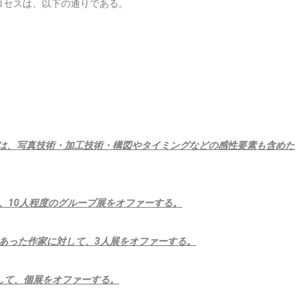
ロセスは、以下の通りである。
では、写真技術・加工技術・構図やタイミングなどの感性要素も含めた
、10人程度のグループ展をオファーする。
あった作家に対して、3人展をオファーする。
して、個展をオファーする。