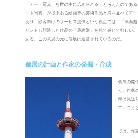
「アート写真」を世の中に広められる」と考えたのである
ート写真」が従来ある絵画等の芸術作品と肩を並べてアー
あり、顧客向けのサービス提供という視点では、『画面越
リントし額装した作品の「最終形」を観て感じて欲しい。
ある。この意思の元に個展は運営されているのだ。
個展の計画と作家の発掘・育成
個展の開
く。作家
年は見送
ていこう
では、作