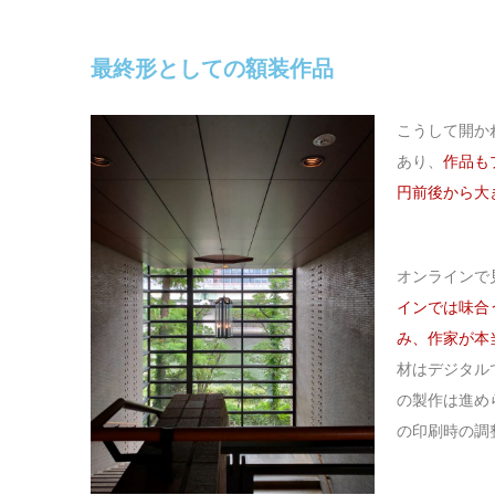
最終形としての額装作品
こうして開か
あり、
作品も
円前後から大き
オンラインで
インでは味合
み、作家が本
材はデジタル
の製作は進め
の印刷時の調