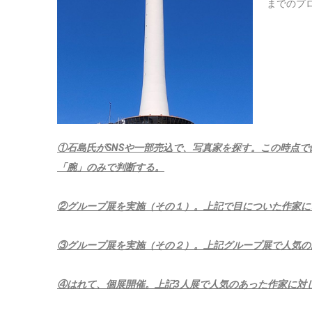
までのプ
①石島氏がSNSや一部売込で、写真家を探す。この時点
「腕」のみで判断する。
②グループ展を実施（その１）。上記で目についた作家に
③グループ展を実施（その２）。上記グループ展で人気の
④はれて、個展開催。上記3人展で人気のあった作家に対