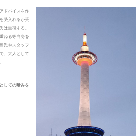
アドバイスを作
を受入れるか受
氏は重視する。
重ねる等自身を
島氏やスタッフ
で、大人として
。
としての嗜みを