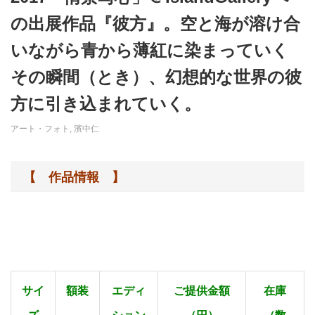
の出展作品『彼方』。空と海が溶け合
いながら青から薄紅に染まっていく
その瞬間（とき）、幻想的な世界の彼
方に引き込まれていく。
アート・フォト
,
濱中仁
【 作品情報 】
サイ
額装
エディ
ご提供金額
在庫