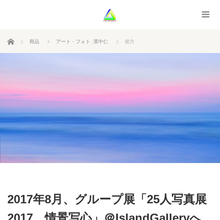
ホーム
商品
アート・フォト
,
濱中仁
彼方
2017年8月、グループ展「25人写真展
2017 情景写心」＠IslandGalleryへ