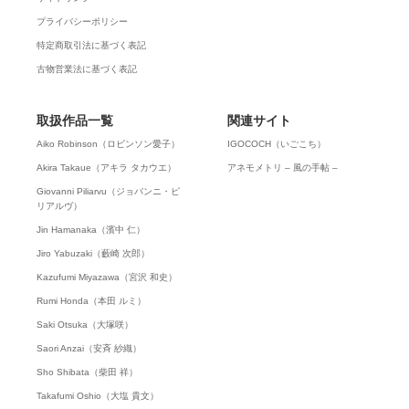
プライバシーポリシー
特定商取引法に基づく表記
古物営業法に基づく表記
取扱作品一覧
関連サイト
Aiko Robinson（ロビンソン愛子）
IGOCOCH（いごこち）
Akira Takaue（アキラ タカウエ）
アネモメトリ – 風の手帖 –
Giovanni Piliarvu（ジョバンニ・ピ
リアルヴ）
Jin Hamanaka（濱中 仁）
Jiro Yabuzaki（藪崎 次郎）
Kazufumi Miyazawa（宮沢 和史）
Rumi Honda（本田 ルミ）
Saki Otsuka（大塚咲）
Saori Anzai（安斉 紗織）
Sho Shibata（柴田 祥）
Takafumi Oshio（大塩 貴文）