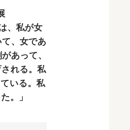
展
生は、私が女
いて、女であ
割があって、
育される。私
っている。私
した。」