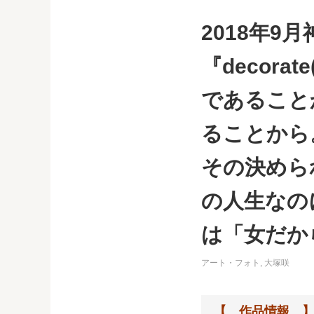
2018年
『decor
であること
ることから
その決めら
の人生なの
は「女だか
アート・フォト
,
大塚咲
【 作品情報 