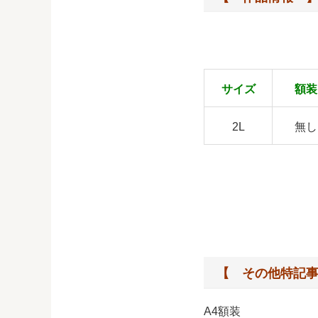
サイズ
額装
2L
無し
【 その他特記
A4額装