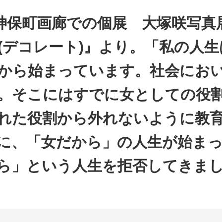
9月神保町画廊での個展 大塚咲写真
ate(デコレート)』より。「私の人
から始まっています。社会にお
。そこにはすでに女としての役
れた役割から外れないように教
に、「女だから」の人生が始ま
ら」という人生を拒否してきま
】