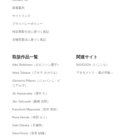
新着案内
サイトリンク
プライバシーポリシー
特定商取引法に基づく表記
古物営業法に基づく表記
取扱作品一覧
関連サイト
Aiko Robinson（ロビンソン愛子）
IGOCOCH（いごこち）
Akira Takaue（アキラ タカウエ）
アネモメトリ – 風の手帖 –
Giovanni Piliarvu（ジョバンニ・ピ
リアルヴ）
Jin Hamanaka（濱中 仁）
Jiro Yabuzaki（藪崎 次郎）
Kazufumi Miyazawa（宮沢 和史）
Rumi Honda（本田 ルミ）
Saki Otsuka（大塚咲）
Saori Anzai（安斉 紗織）