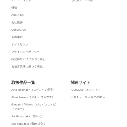
アート・フォト
その他アート作品
投稿
About Us
会社概要
Contact Us
新着案内
サイトリンク
プライバシーポリシー
特定商取引法に基づく表記
古物営業法に基づく表記
取扱作品一覧
関連サイト
Aiko Robinson（ロビンソン愛子）
IGOCOCH（いごこち）
Akira Takaue（アキラ タカウエ）
アネモメトリ – 風の手帖 –
Giovanni Piliarvu（ジョバンニ・ピ
リアルヴ）
Jin Hamanaka（濱中 仁）
Jiro Yabuzaki（藪崎 次郎）