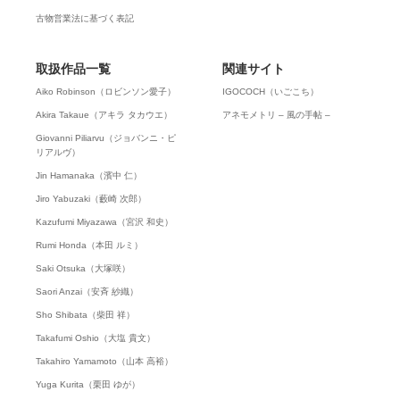
古物営業法に基づく表記
取扱作品一覧
関連サイト
Aiko Robinson（ロビンソン愛子）
IGOCOCH（いごこち）
Akira Takaue（アキラ タカウエ）
アネモメトリ – 風の手帖 –
Giovanni Piliarvu（ジョバンニ・ピ
リアルヴ）
Jin Hamanaka（濱中 仁）
Jiro Yabuzaki（藪崎 次郎）
Kazufumi Miyazawa（宮沢 和史）
Rumi Honda（本田 ルミ）
Saki Otsuka（大塚咲）
Saori Anzai（安斉 紗織）
Sho Shibata（柴田 祥）
Takafumi Oshio（大塩 貴文）
Takahiro Yamamoto（山本 高裕）
Yuga Kurita（栗田 ゆが）