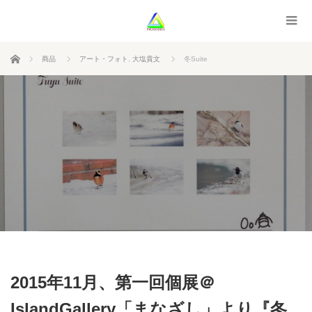
ホーム
商品
アート・フォト
,
大塩貴文
冬Suite
2015年11月、第一回個展＠
IslandGallery「まなざし」より『冬