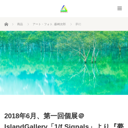
ホーム
商品
アート・フォト
,
藪崎次郎
夢幻
2018年6月、第一回個展＠
IslandGallery「1/f Signals」より『夢