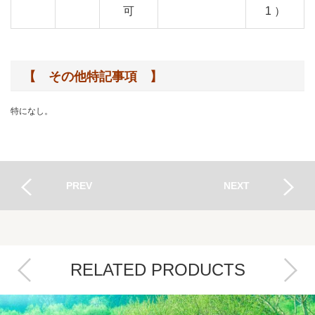
可
1 ）
【 その他特記事項 】
特になし。
PREV
NEXT
RELATED PRODUCTS
Next