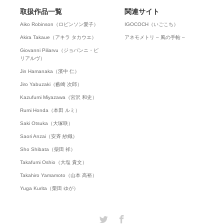
取扱作品一覧
関連サイト
Aiko Robinson（ロビンソン愛子）
IGOCOCH（いごこち）
Akira Takaue（アキラ タカウエ）
アネモメトリ – 風の手帖 –
Giovanni Piliarvu（ジョバンニ・ピ
リアルヴ）
Jin Hamanaka（濱中 仁）
Jiro Yabuzaki（藪崎 次郎）
Kazufumi Miyazawa（宮沢 和史）
Rumi Honda（本田 ルミ）
Saki Otsuka（大塚咲）
Saori Anzai（安斉 紗織）
Sho Shibata（柴田 祥）
Takafumi Oshio（大塩 貴文）
Takahiro Yamamoto（山本 高裕）
Yuga Kurita（栗田 ゆが）
Twitter
Facebook