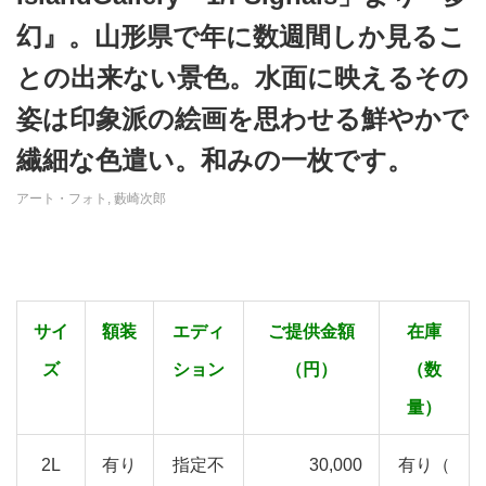
幻』。山形県で年に数週間しか見るこ
との出来ない景色。水面に映えるその
姿は印象派の絵画を思わせる鮮やかで
繊細な色遣い。和みの一枚です。
アート・フォト
,
藪崎次郎
サイ
額装
エディ
ご提供金額
在庫
ズ
ション
（円）
（数
量）
2L
有り
指定不
30,000
有り（